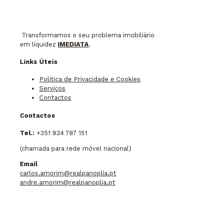
Transformamos o seu problema imobiliário
em liquidez
IMEDIATA
.
Links Úteis
Política de Privacidade e Cookies
Serviços
Contactos
Contactos
Tel.:
+351 934 787 151
(chamada para rede móvel nacional)
Email
carlos.amorim@realpanoplia.pt
andre.amorim@realpanoplia.pt