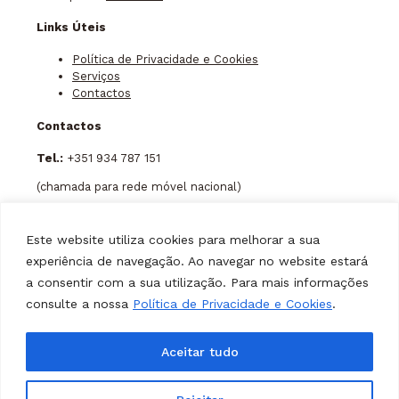
Links Úteis
Política de Privacidade e Cookies
Serviços
Contactos
Contactos
Tel.:
+351 934 787 151
(chamada para rede móvel nacional)
Email
carlos.amorim@realpanoplia.pt
Este website utiliza cookies para melhorar a sua
andre.amorim@realpanoplia.pt
experiência de navegação. Ao navegar no website estará
a consentir com a sua utilização. Para mais informações
consulte a nossa
Política de Privacidade e Cookies
.
Aceitar tudo
RealPanóplia © 2026 . All Rights Reserved.
Desenvolvido por
DOMINIOS.PT