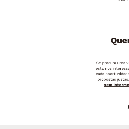
Que
Se procura uma v
estamos interessa
cada oportunidad
propostas justas
sem interme