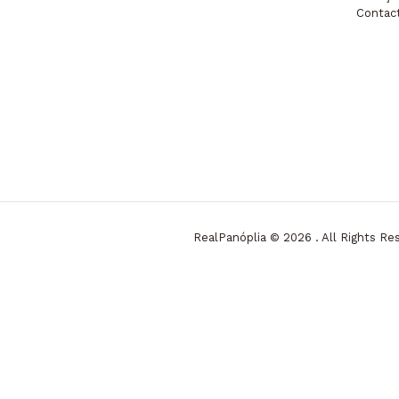
Contac
RealPanóplia © 2026 . All Rights R