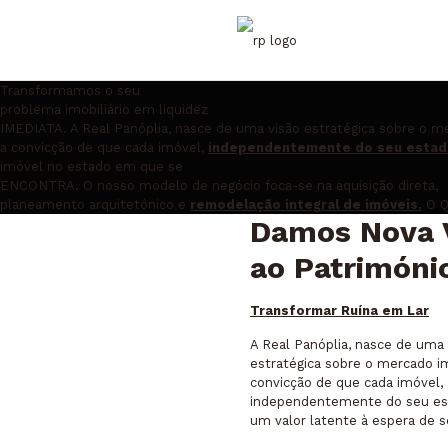
Transformamos o seu
problema imobiliário em liquidez
IMEDIATA.
A Real Panóplia, nasce de uma visão estratégica sobre o me
a convicção de que cada imóvel,
independentemente do seu estado
imóvel no estado em que se
ENCONTRA.
O nosso modelo de negócio foca-se na aquisição direta,
planeamento arquitetónico e
remodelação integral de imóveis.
O 
Damos Nova 
ao Patrimóni
Transformar Ruína em Lar
A Real Panóplia, nasce de uma 
estratégica sobre o mercado imo
convicção de que cada imóvel,
independentemente do seu est
um valor latente à espera de s