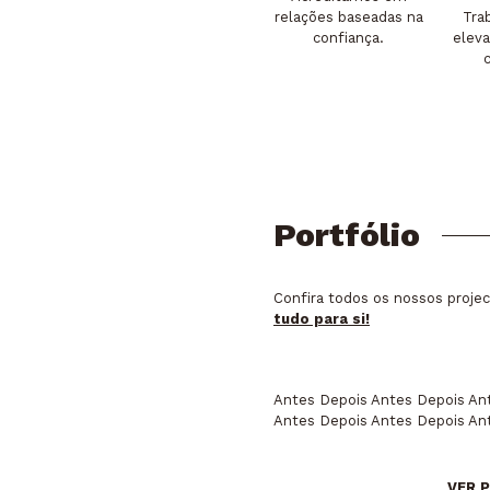
relações baseadas na
Tra
confiança.
elev
Portfólio
Confira todos os nossos proje
tudo para si!
Antes
Depois
Antes
Depois
An
Antes
Depois
Antes
Depois
An
VER 