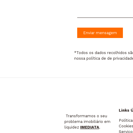
*Todos os dados recolhidos sã
nossa
política de de privacidad
Links 
Transformamos o seu
Polític
problema imobiliário em
Cookie
liquidez
IMEDIATA
.
Serviço