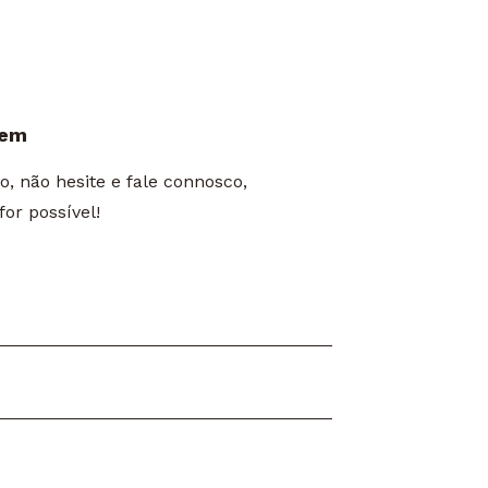
gem
 não hesite e fale connosco,
or possível!