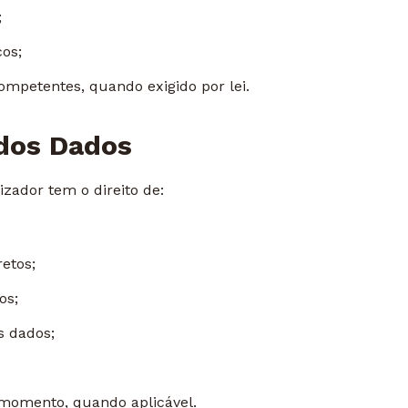
;
cos;
ompetentes, quando exigido por lei.
r dos Dados
izador tem o direito de:
retos;
os;
s dados;
 momento, quando aplicável.