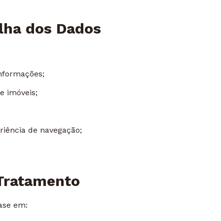
olha dos Dados
informações;
e imóveis;
riência de navegação;
 Tratamento
ase em: