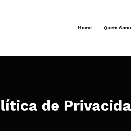
Home
Quem Som
lítica de Privacid