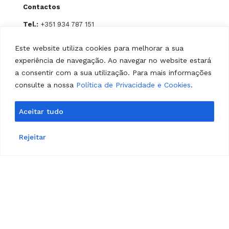
Contactos
Tel.:
+351 934 787 151
(chamada para rede móvel nacional)
Este website utiliza cookies para melhorar a sua
Email
experiência de navegação. Ao navegar no website estará
carlos.amorim@realpanoplia.pt
a consentir com a sua utilização. Para mais informações
andre.amorim@realpanoplia.pt
consulte a nossa
Política de Privacidade e Cookies
.
Aceitar tudo
Rejeitar
RealPanóplia © 2026 . All Rights Reserved.
Desenvolvido por
DOMINIOS.PT